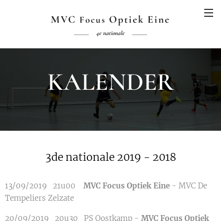
MVC
Optiek Eine
Focus
4e nationale
KALENDER
3de nationale
2019
- 2018
13/09/2019 21u00
MVC Focus Optiek Eine
- MVC De
Tempeliers Zelzate
20/09/2019 20u30 PS Oostkamp -
MVC Focus Optiek