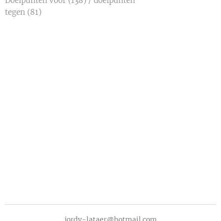
Doelpunten voor (138) / doelpunten
tegen (81)
jordy-lataer@hotmail.com